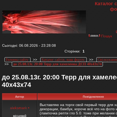
Каталог с
фо
Пошук
Сьогодні: 06.08.2026 - 23:28:08
Сторінки:
1
>>
>>
Головна сайту
Каталог сайтів, наш форум
Спілкування
>>
до 25.08.13г. 20:00 Терр для хамелеона ДСП 40х43х74
до 25.08.13г. 20:00 Терр для хамел
40х43х74
Автор
Повідомлення
Выставляю на торги свой первый терр для 
aleksmark
•
декорации, бамбук, короче всё что на фото 
(лампочка репти гло 5.0. тоже при желании 
місцевий