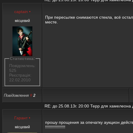
captain
•
При пересылке снимаются стекла, всё остал
місцевий
месте.
Статистика:
Повідомлень:
525
Реєстрація:
22.02.2010
Повідомлення
#
2
RE: до 25.08.13г. 20:00 Терр для хамелеона
Гарант
•
прошу прощения за опечатку аукцион действ
!!!!!!!!!!!!!!!!!
місцевий