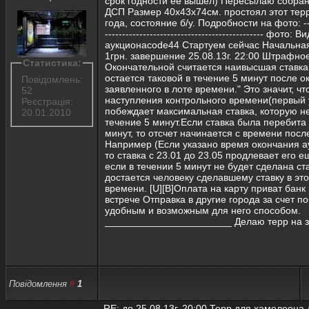
срок годности её вышел) Пересылаю собра
ДСП Размер 40х43х74см. простоял этот терр
года, состояние б/у. Подробности на фото: -----
---------------------------------------------- фото:
аукционаcode44 Стартуем сейчас Начальная
1грн. завершение 25.08.13г. 22:00 Штрафно
Статистика:
Окончательной считается наивысшая ставка
остается таковой в течение 5 минут после о
Повідомлень:
заявленного в лоте времени." Это значит, чт
52
наступления контрольного времени(первый 
Реєстрація:
побеждает максимальная ставка, которую н
20.01.2010
течение 5 минут.Если ставка была перебита 
минут, то отсчет начинается с времени посл
Например (Если указано время окончания а
то ставка с 23.01 до 23.05 продлевает его е
если в течении 5 минут не будет сделана ста
достается человеку сделавшему ставку в эт
времени. [U][B]Оплата на карту приват банк
встрече Отправка в другие города за счет 
удобным и возможным для него способом.
_______________________ Делаю терр на за
Повідомлення
#
1
RE: до 25.08.13г. 20:00 Терр для хамелеона