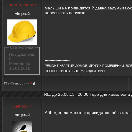
prorab-dnepr
•
малыши не привидятся ? давно задумываюсь
пересылать ненужно ...
місцевий
Статистика:
Повідомлень:
8
---------------------
Реєстрація:
РЕМОНТ КВАРТИР, ДОМОВ, ДРУГИХ ПОМЕЩЕНИЙ. ВСЕ
15.01.2010
ПРОФЕССИОНАЛЬНО. т.(063)061-1999
Повідомлення
#
6
RE: до 25.08.13г. 20:00 Терр для хамелеона
Lemony
•
Arthur, когда малыши привидятся, обязател
місцевий