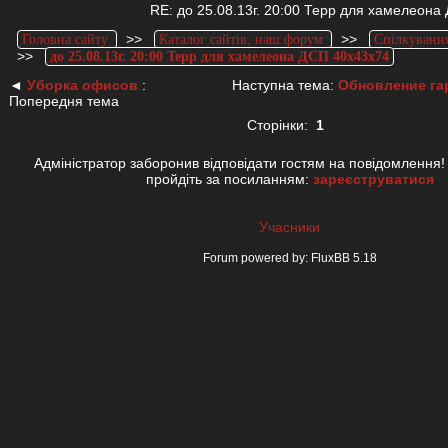
RE: до 25.08.13г. 20:00 Терр для хамелеона
>>
>>
Головна сайту
Каталог сайтів, наш форум
Спілкування
>>
до 25.08.13г. 20:00 Терр для хамелеона ДСП 40х43х74
◄
Уборка офисов
:
Наступна тема:
Обновление га
Попередня тема
Сторінки:
1
Адміністратор заборонив відповідати гостям на повідомлення!
пройдіть за посиланням:
зареєструватися
Учасники
Forum powered by: FluxBB 5.18