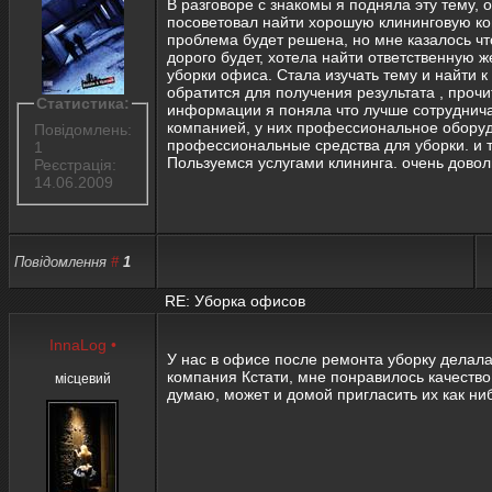
В разговоре с знакомы я подняла эту тему, 
посоветовал найти хорошую клининговую к
проблема будет решена, но мне казалось чт
дорого будет, хотела найти ответственную 
уборки офиса. Стала изучать тему и найти 
обратится для получения результата , прочи
Статистика:
информации я поняла что лучше сотруднича
компанией, у них профессиональное обору
Повідомлень:
профессиональные средства для уборки. и т
1
Пользуемся услугами клининга. очень довол
Реєстрація:
14.06.2009
Повідомлення
#
1
RE: Уборка офисов
InnaLog
•
У нас в офисе после ремонта уборку делал
компания Кстати, мне понравилось качество
місцевий
думаю, может и домой пригласить их как ни