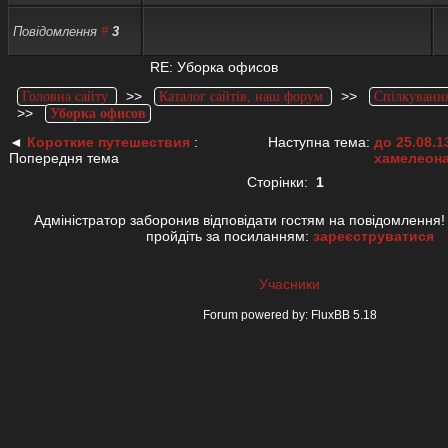
Повідомлення
#
3
RE: Уборка офисов
>>
>>
Головна сайту
Каталог сайтів, наш форум
Спілкування
>>
Уборка офисов
◄
Короткие путешествия
:
Наступна тема:
до 25.08.1
Попередня тема
хамелеона
Сторінки:
1
Адміністратор заборонив відповідати гостям на повідомлення!
пройдіть за посиланням:
зареєструватися
Учасники
Forum powered by: FluxBB 5.18