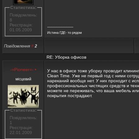
Статистика:
Повідомлень:
8
Реєстрація:
---------------------
01.05.2009
Истина ГДЕ- то рядом
Повідомлення
#
2
RE: Уборка офисов
-=Pioneer=-
•
У нас в офисе тоже уборку проводит клинин
Clean Time. Уже не первый год с ними сотр
місцевий
нареканий вообще нет. У них проходит с ис
профессиональных чистящих средств и техни
можете не переживать, что ваша мебель ил
покрытия пострадают.
Статистика:
Повідомлень:
1
Реєстрація:
22.01.2009