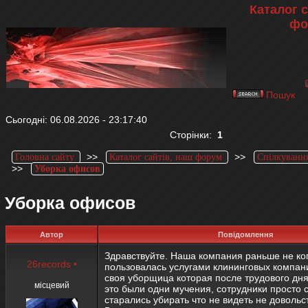
Каталог с
фо
Пошук
Сьогодні: 06.08.2026 - 23:17:40
Сторінки:
1
>>
>>
Головна сайту
Каталог сайтів, наш форум
Спілкування
>>
Уборка офисов
Уборка офисов
Автор
Повідомлення
Здравствуйте. Наша компания раньше не ко
26records
•
пользовалась услугами клининговых компани
своя уборщица которая после трудового дня
місцевий
это были одни мучения, сотрудники просто 
старались убирать что не видеть не доволь