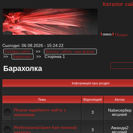
Каталог са
Пошук
Сьогодні: 06.08.2026 - 15:24:22
>>
Головна сайту
Каталог сайтів, наш форум
>>
>>
Сторінка 1
Барахолка
Барахолка
Інформація про розділ
Тема
Відповідей
Автор
Пошук надійного сайту з
Nabecepliep
3
новинами
місцевий
Professional laser hair removal
Аманда2
3
services
місцевий