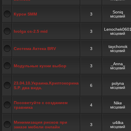
Soniq
Курси SMM
3
місцевий
Lenochek060
Ivolga cs-2.5 mid
3
місцевий
taychonok
Система Актека BRV
3
місцевий
_Anna_
Модульные кухни выбор
3
місцевий
23.04.10.Украина.Криптокорина
polyna
6
S.P. два вида.
місцевий
Посоветуйте с созданием
Nike
4
травника
місцевий
Минимизация рисков при
u4ilka
3
заказе мебели онлайн
місцевий