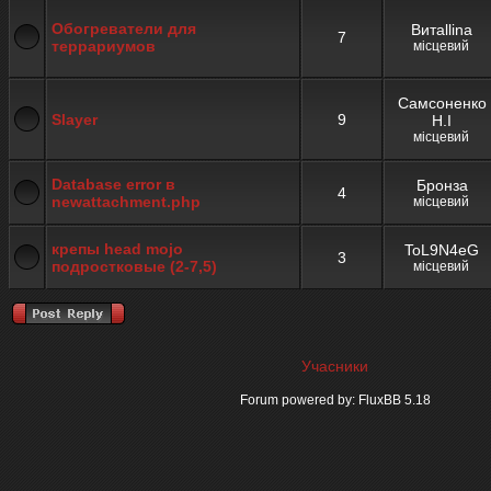
Обогреватели для
Витаllina
7
террариумов
місцевий
Самсоненко
Slayer
9
Н.I
місцевий
Database error в
Бронза
4
newattachment.php
місцевий
крепы head mojo
ToL9N4eG
3
подростковые (2-7,5)
місцевий
Учасники
Forum powered by: FluxBB 5.18