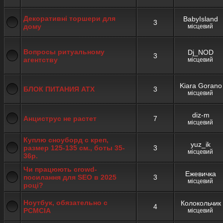
Декоративні торшери для
BabyIsland
3
дому
місцевий
Вопросы ритуальному
Dj_NOD
3
агентству
місцевий
Kiara Gorano
БЛОК ПИТАНИЯ АТХ
3
місцевий
diz-m
Анциструс не растет
7
місцевий
Куплю сноуборд с креп,
yuz_ik
размер 125-135 см., боты 35-
3
місцевий
36р.
Чи працюють crowd-
Ежевичка
посилання для SEO в 2025
3
місцевий
році?
Ноутбук, обязательно с
Колокольчик
4
PCMCIA
місцевий