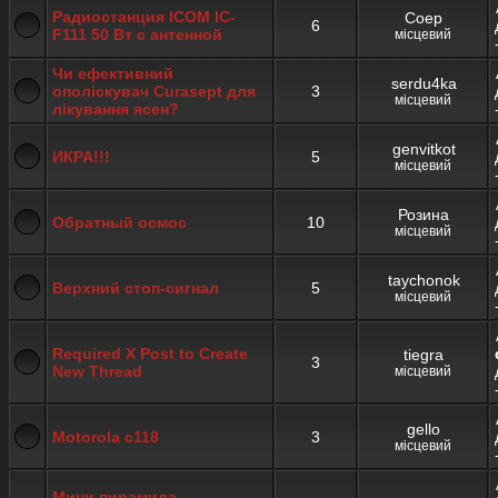
Радиостанция ICOM IC-
Соер
6
F111 50 Вт с антенной
місцевий
Чи ефективний
serdu4ka
ополіскувач Curasept для
3
місцевий
лікування ясен?
genvitkot
ИКРА!!!
5
місцевий
Розина
Обратный осмос
10
місцевий
taychonok
Верхний стоп-сигнал
5
місцевий
Required X Post to Create
tiegra
3
New Thread
місцевий
gello
Motorola c118
3
місцевий
Мини пирамида