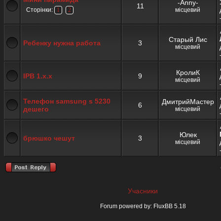
-Anny-
11
Сторінки:
місцевий
1
2
Старый Лис
Ребенку нужна работа
3
місцевий
КролиК
IPB 1.x.x
9
місцевий
Телефон samsung s 5230
ДмитрийМастер
6
дешего
місцевий
Юлек
брюшко чешут
3
місцевий
Учасники
Forum powered by: FluxBB 5.18