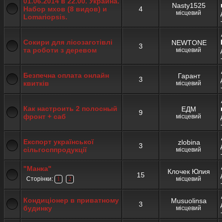
01.06.2014 в 22.00. Украина.
Nasty1525
Набор мхов (8 видов) и
4
місцевий
Lomariopsis.
Сокири для лісозаготівлі
NEWTONE
3
та роботи з деревом
місцевий
Безпечна оплата онлайн
Гарант
3
квитків
місцевий
Как настроить 2 полосный
ЕДМ
9
фронт + саб
місцевий
Експорт української
zlobina
3
сільгосппродукції
місцевий
"Манка"
Клочек Юлия
15
Сторінки:
місцевий
1
2
Кондиціонер в приватному
Musuolinsa
3
будинку
місцевий