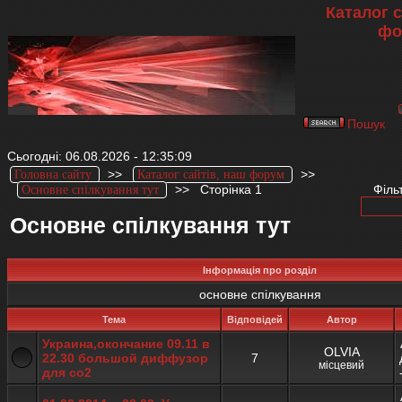
Каталог с
фо
Пошук
Сьогодні: 06.08.2026 - 12:35:09
>>
>>
Головна сайту
Каталог сайтів, наш форум
>>
Сторінка 1
Філь
Основне спілкування тут
Основне спілкування тут
Інформація про розділ
основне спілкування
Тема
Відповідей
Автор
Украина,окончание 09.11 в
OLVIA
22.30 большой диффузор
7
місцевий
для со2