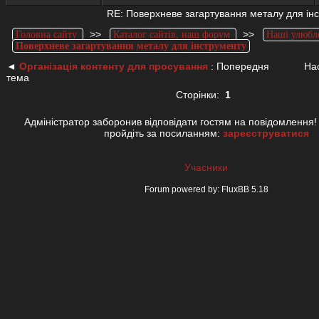
RE: Поверхневе загартування металу для ін
>>
>>
Головна сайту
Каталог сайтів, наш форум
Наші улюбл
Поверхневе загартування металу для інструменту
◄
Організація контенту для просування
: Попередня
На
тема
Сторінки:
1
Адміністратор заборонив відповідати гостям на повідомлення!
пройдіть за посиланням:
зареєструватися
Учасники
Forum powered by: FluxBB 5.18