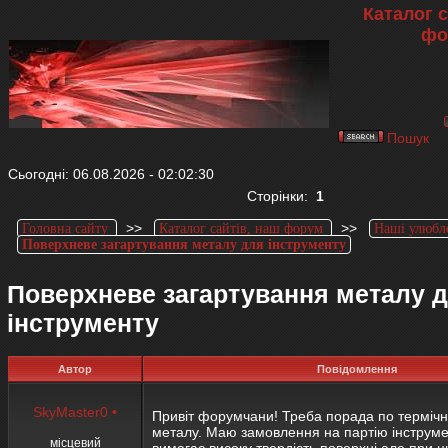
Каталог с
фо
Пошук
Сьогодні: 06.08.2026 - 02:02:30
Сторінки:
1
>>
>>
Головна сайту
Каталог сайтів, наш форум
Наші улюбл
Поверхневе загартування металу для інструменту
Поверхневе загартування металу 
інструменту
Автор
Повідомлення
SkyMaster0
•
Привіт форумчани! Треба порада по термічн
металу. Маю замовлення на партію інструме
місцевий
вимагає високу твердість поверхні але при 