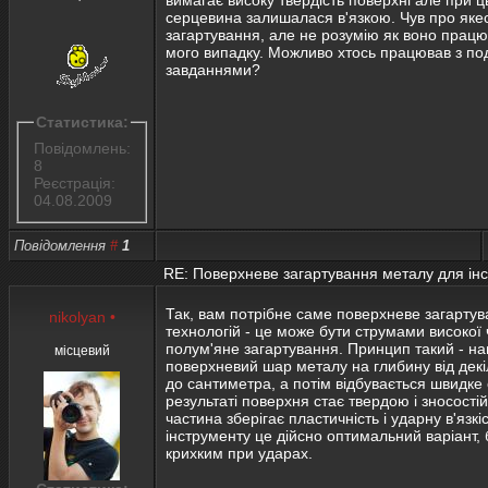
серцевина залишалася в'язкою. Чув про яке
загартування, але не розумію як воно працює
мого випадку. Можливо хтось працював з по
завданнями?
Статистика:
Повідомлень:
8
Реєстрація:
04.08.2009
Повідомлення
#
1
RE: Поверхневе загартування металу для ін
Так, вам потрібне саме поверхневе загартува
nikolyan
•
технологій - це може бути струмами високої 
полум'яне загартування. Принцип такий - наг
місцевий
поверхневий шар металу на глибину від декі
до сантиметра, а потім відбувається швидке
результаті поверхня стає твердою і зносості
частина зберігає пластичність і ударну в'язкі
інструменту це дійсно оптимальний варіант, 
крихким при ударах.