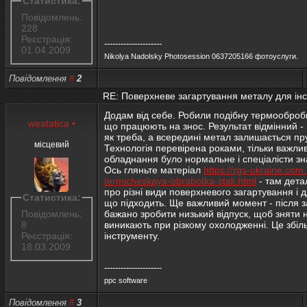
Статистика:
Повідомлень:
228
Реєстрація:
---------------------
01.04.2009
Nikolya Nadolsky Photosession 0637205166 фотоуслуги.
Повідомлення
#
2
RE: Поверхневе загартування металу для ін
Додам від себе. Робили подібну термооброб
weatatica
•
що працюють на знос. Результат відмінний -
як треба, а всередині метал залишається п
місцевий
Технологія перевірена роками, тільки важли
обладнання було нормальне і спеціалісти зн
Ось гляньте матеріал
https://rgs-ukraine.co
termicheskaya-obrabotka-stali.html
- там дета
про різні види поверхневого загартування і д
Статистика:
що підходить. Ще важливий момент - після 
Повідомлень:
бажано зробити низький відпуск, щоб зняти н
8
виникають при різкому охолодженні. Це збіл
Реєстрація:
інструменту.
18.03.2009
---------------------
ppc software
Повідомлення
#
3