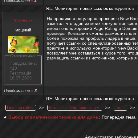
Повідомлення
#
2
RE: Мониторинг новых ссылок конкурентов
На практике я регулярно проверяю New Back
Yulichka
•
заметил, что один из моих конкурентов сист
имеют очень хороший Page Rating и Domain 
місцевий
примеры. Компания смогла разместить для 
более похожим на профиль лидера в нише. Ф
получает ссылки со специализированных тема
практике я использую мониторинг New Backl
позволяет мне оставаться в курсе того, чт
Статистика:
размещать ссылки из источников, которые я
Повідомлень:
419
Реєстрація:
18.07.2009
Повідомлення
#
3
RE: Мониторинг новых ссылок конкурентов
>>
>>
>
Головна сайту
Каталог сайтів, наш форум
Інше
◄
Выбор климатической техники для дома
: Попередня тема
Адміністратор заборонив 