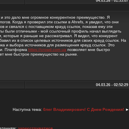
04.03.26 - 01:53:07
, и это дало мне огромное конкурентное преимущество. Я
гов. Когда я проверил эти ссылки в Ahrefs, я увидел, что они
ов и свяался с поставщиком крауд ссылок, показав ему эти
аты были отличными - мой ссылочный профиль начал выглядеть
, которые я раньше не рассматривал. Я видел, что конкурент
бавил их в список целевых источников для своих крауд ссылок. На
нка и выбора источников для размещения крауд ссылок. Это
сти. Платформа
https://crowd.com.ua
позволяет мне быстро
дает мне быстрое преимущество на рынке.
04.03.26 - 02:52:29
Наступна тема:
0лег Bладимирович! С Днем Рождения!
силанням:
зареєструватися