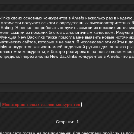
links своих основных конкурентов в Ahrefs несколько раз в неделю
ематически получает ссылки с определенных высокоавторитетных бло
Rating. Я решил попробовать получить ссылки из похожих источник
меня ссылки из похожих блогов с аналогичным качеством. Результ
ункция New Backlinks также помогла мне выявить новые источники
тических сайтов, которые я не знал. Я исследовал эти сайты и до
inks конкурентов как часть моей недельной рутины для анализа ры
о делают мои конкуренты, и быстро реагировать на новые возможно
 определил через анализ New Backlinks конкурентов в Ahrefs, что 
>
Мониторинг новых ссылок конкурентов
Сторінки:
1
відповідати гостям на повідомлення! Для реєстрації пройдіть за по