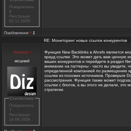
Повідомлень:
8
Реєстрація:
02.11.2009
Повідомлення
#
1
RE: Мониторинг новых ссылок конкурентов
dieselxp
•
Функция New Backlinks в Ahrefs является 
крауд ссылки. Это может дать вам ценную ин
місцевий
ваших конкурентов и перейдите в раздел Ne
внимание на паттерны - часто вы увидите, ч
определенной компанией по размещению крау
ссылки из похожих источников. Проверьте Dom
рассмотрения. Функция также может подсказа
ссылки с блогов, а вы этого не делали, эт
стратегии.
Статистика:
Повідомлень:
7
Реєстрація:
14.09.2009