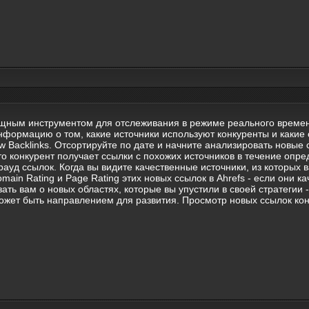
мощным инструментом для отслеживания в режиме реального времен
формацию о том, какие источники используют конкуренты и какие с
w Backlinks. Отсортируйте по дате и начните анализировать новые
то конкурент получает ссылки с похожих источников в течение опре
д ссылок. Когда вы видите качественные источники, из которых в
ain Rating и Page Rating этих новых ссылок в Ahrefs - если они ка
ть вам о новых областях, которые вы упустили в своей стратегии -
о может быть направлением для развития. Просмотр новых ссылок к