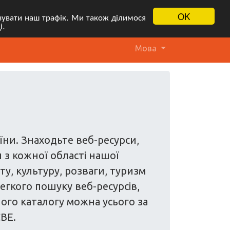
OK
ізувати наш трафік. Ми також ділимося
і.
Мова
їни. Знаходьте веб-ресурси,
 з кожної області нашої
ту, культуру, розваги, туризм
егкого пошуку веб-ресурсів,
шого каталогу можна усього за
ЄВЕ.