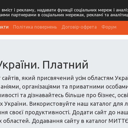
міст і рекламу, надавати функції соціальних мереж і анал
ими партнерами в соціальних мережах, рекламі та аналітиц
акти
Політика повернень
Договір-офрета
Форум
України. Платний
 сайтів, який присвячений усім областям Укра
аніями, організаціями та приватними особами
вості та дізнавайтесь більше про бізнес, осві
ках України. Використовуйте наш каталог для л
ення своєї продуктивності. Додати сайт до на
усіх областей. Додавання сайту в каталог МИТТ