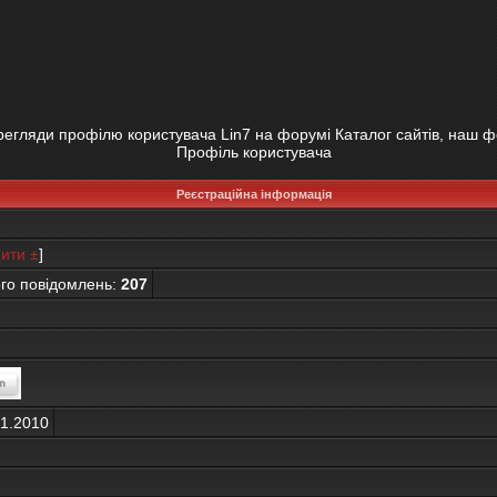
егляди профілю користувача Lin7 на форумі Каталог сайтів, наш 
Профіль користувача
Реєстраційна інформація
ити ±
]
ого повідомлень:
207
01.2010