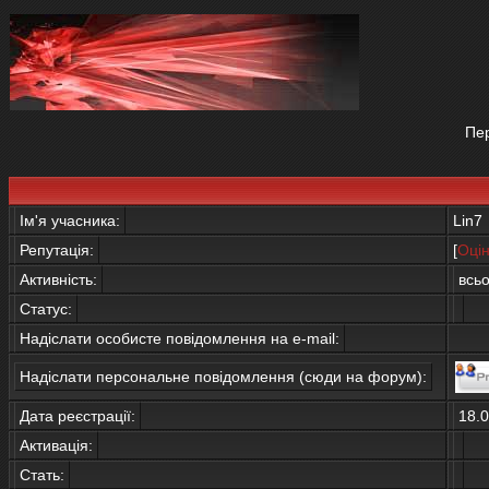
Пер
Ім'я учасника:
Lin7
Репутація:
[
Оцін
Активність:
всь
Статус:
Надіслати особисте повідомлення на e-mail:
Надіслати персональне повідомлення (сюди на форум):
Дата реєстрації:
18.
Активація:
Стать: