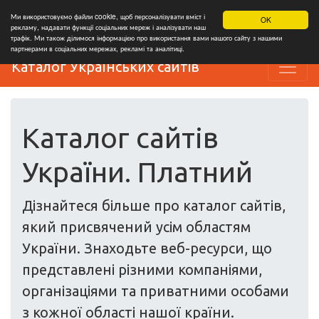
Ми використовуємо файли cookie, щоб персоналізувати вміст і
OK
рекламу, надавати функції соціальних мереж і аналізувати наш
трафік. Ми також ділимося інформацією про використання вами нашого сайту з нашими
партнерами в соціальних мережах, рекламі та аналітиці.
Каталог Українських сайтів
Каталог сайтів
України. Платний
Дізнайтеся більше про каталог сайтів,
який присвячений усім областям
України. Знаходьте веб-ресурси, що
представлені різними компаніями,
організаціями та приватними особами
з кожної області нашої країни.